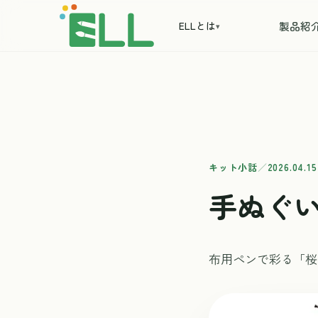
ELLとは
製品紹
▾
キット小話
／
2026.04.15
手ぬぐい
布用ペンで彩る「桜