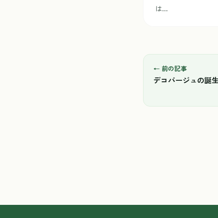
は...
← 前の記事
デコパージュの誕生