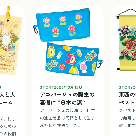
日
STORY
2026年3月15日
STORY
2
人と人
デコパージュの誕生の
東西の
ネーム
裏側に “日本の漆”
ペスト
デコパージュの起源は、日本
タペスト
の漆工芸品の代替として生ま
で発展し
は、相手
れた装飾技法でした。
較します
るための
その役割