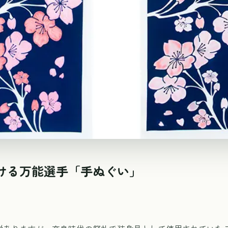
ける万能選手「手ぬぐい」