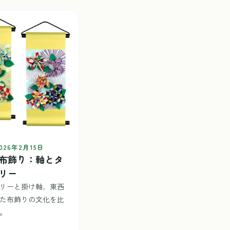
026年2月15日
布飾り：軸とタ
リー
リーと掛け軸、東西
た布飾りの文化を比
。