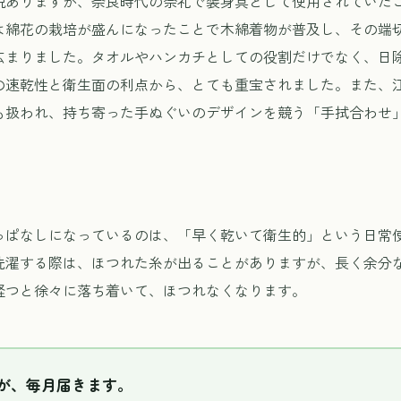
説ありますが、奈良時代の祭礼で装身具として使用されていた
は綿花の栽培が盛んになったことで木綿着物が普及し、その端
広まりました。タオルやハンカチとしての役割だけでなく、日
の速乾性と衛生面の利点から、とても重宝されました。また、
も扱われ、持ち寄った手ぬぐいのデザインを競う「手拭合わせ
っぱなしになっているのは、「早く乾いて衛生的」という日常
洗濯する際は、ほつれた糸が出ることがありますが、長く余分
経つと徐々に落ち着いて、ほつれなくなります。
が、毎月届きます。