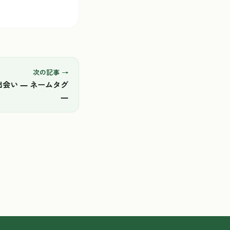
次の記事 →
会い ― ネームタグ
―