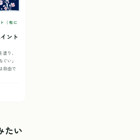
ト（布に
ペイント
を塗り、
ぬぐい」
は自由で
みたい