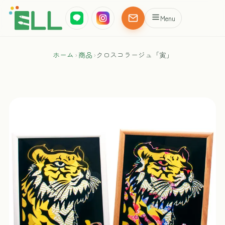
Menu
ホーム
›
商品
›
クロスコラージュ「寅」