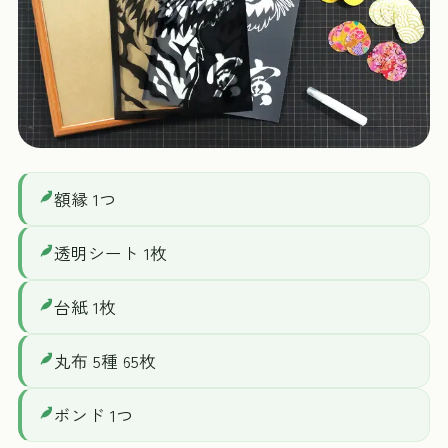
額縁 1つ
透明シート 1枚
台紙 1枚
丸布 5種 65枚
ボンド 1つ