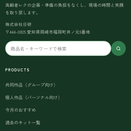
高齢者レクの企画・準備の負担をなくし、現場の時間と笑顔
を取り戻します。
株式会社日研
〒444-0825 愛知県岡崎市福岡町井ノ元5番地
サ
イ
ト
内
PRODUCTS
検
共同作品（グループ向け）
索
個人作品（パーソナル向け）
今月のおすすめ
過去のキット一覧