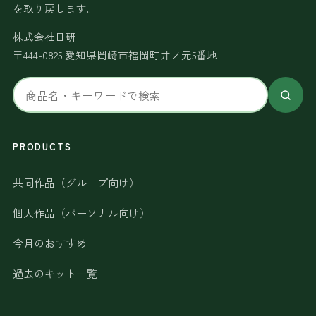
を取り戻します。
株式会社日研
〒444-0825 愛知県岡崎市福岡町井ノ元5番地
サ
イ
ト
内
PRODUCTS
検
共同作品（グループ向け）
索
個人作品（パーソナル向け）
今月のおすすめ
過去のキット一覧