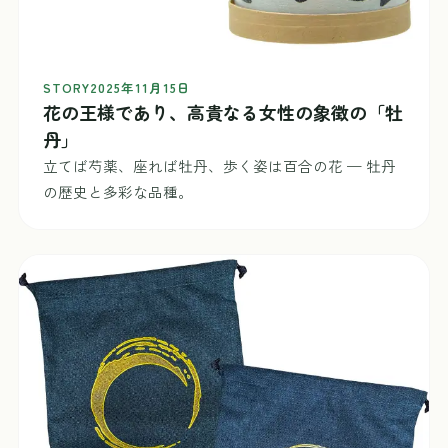
STORY
2025年11月15日
花の王様であり、高貴なる女性の象徴の「牡
丹」
立てば芍薬、座れば牡丹、歩く姿は百合の花 — 牡丹
の歴史と多彩な品種。