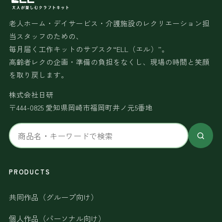
老人ホーム・デイサービス・介護施設のレクリエーション担
当スタッフのための、
毎月届く工作キットのサブスク“ELL（エル）”。
高齢者レクの企画・準備の負担をなくし、現場の時間と笑顔
を取り戻します。
株式会社日研
〒444-0825 愛知県岡崎市福岡町井ノ元5番地
サ
イ
ト
内
PRODUCTS
検
共同作品（グループ向け）
索
個人作品（パーソナル向け）