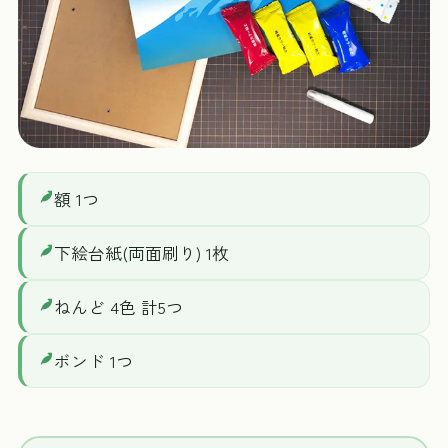
額 1つ
下絵台紙(両面刷り) 1枚
ねんど 4色 計5つ
ボンド 1つ