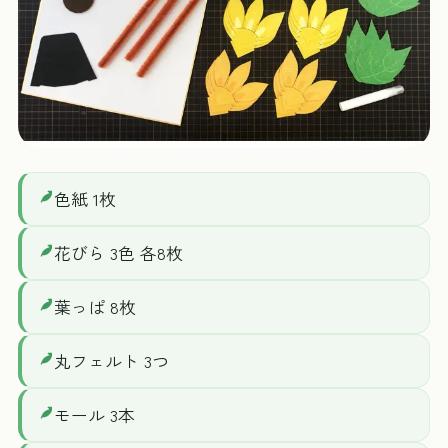
色紙 1枚
花びら 3色 各8枚
葉っぱ 8枚
丸フェルト 3つ
モール 3本