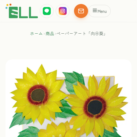
Menu
ホーム
›
商品
›
ペーパーアート「向日葵」