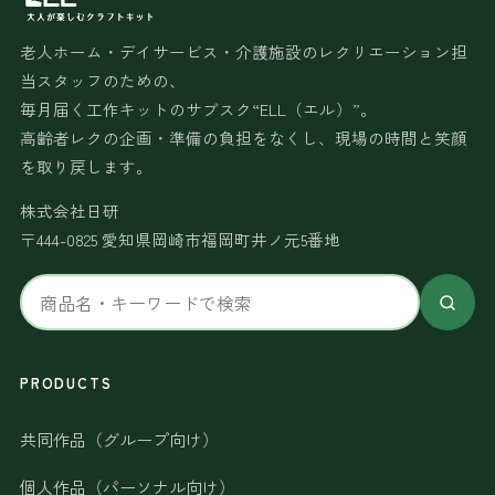
老人ホーム・デイサービス・介護施設のレクリエーション担
当スタッフのための、
毎月届く工作キットのサブスク“ELL（エル）”。
高齢者レクの企画・準備の負担をなくし、現場の時間と笑顔
を取り戻します。
株式会社日研
〒444-0825 愛知県岡崎市福岡町井ノ元5番地
サ
イ
ト
内
PRODUCTS
検
共同作品（グループ向け）
索
個人作品（パーソナル向け）