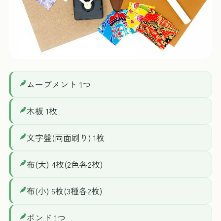
ムーブメント 1つ
木板 1枚
文字盤(両面刷り) 1枚
布(大) 4枚(2色各2枚)
布(小) 6枚(3種各2枚)
ボンド 1つ