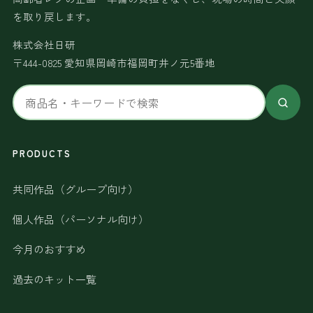
を取り戻します。
株式会社日研
〒444-0825 愛知県岡崎市福岡町井ノ元5番地
サ
イ
ト
内
PRODUCTS
検
共同作品（グループ向け）
索
個人作品（パーソナル向け）
今月のおすすめ
過去のキット一覧