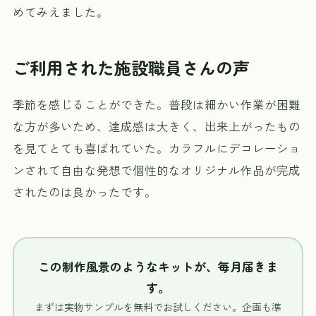
めてみえました。
ご利用された施設職員さんの声
季節を感じることができた。普段は細かい作業が困難
な方が多いため、達成感は大きく、出来上がったもの
を見てとても喜ばれていた。カラフルにデコレーショ
ンされて自由な発想で個性的なオリジナル作品が完成
されたのは良かったです。
この制作風景のようなキットが、毎月届きま
す。
まずは実物サンプルを無料でお試しください。企画も準