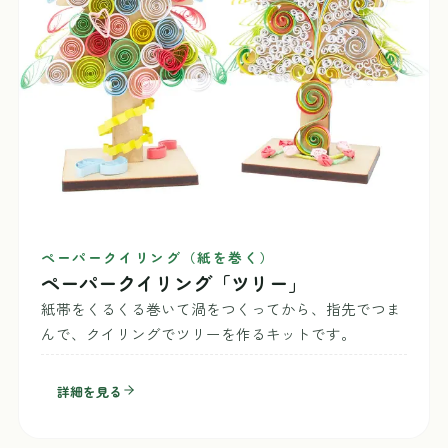
ペーパークイリング（紙を巻く）
ペーパークイリング「ツリー」
紙帯をくるくる巻いて渦をつくってから、指先でつま
んで、クイリングでツリーを作るキットです。
詳細を見る