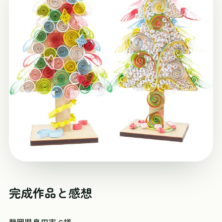
完成作品と感想