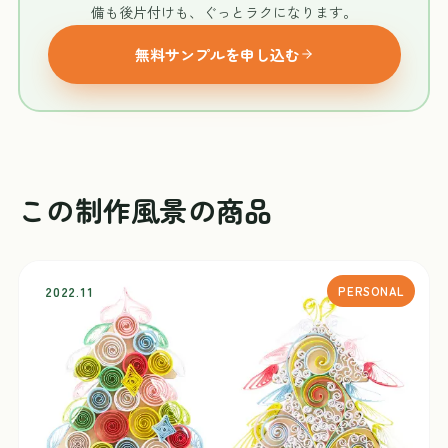
備も後片付けも、ぐっとラクになります。
無料サンプルを申し込む
この制作風景の商品
2022.11
PERSONAL