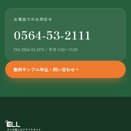
お電話でのお問合せ
0564-53-2111
FAX 0564-53-2370 / 平日 9:00〜17:00
無料サンプル申込・問い合わせ