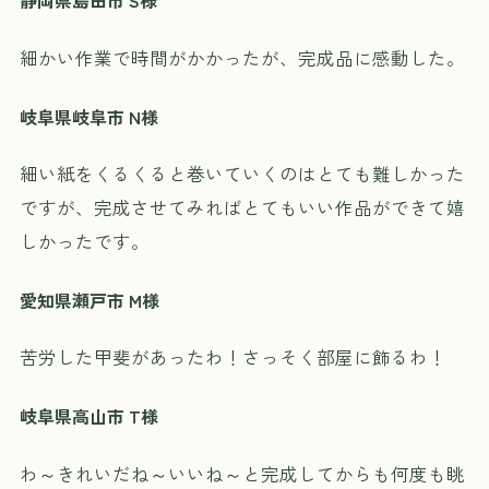
静岡県島田市 S様
細かい作業で時間がかかったが、完成品に感動した。
岐阜県岐阜市 N様
細い紙をくるくると巻いていくのはとても難しかった
ですが、完成させてみればとてもいい作品ができて嬉
しかったです。
愛知県瀬戸市 M様
苦労した甲斐があったわ！さっそく部屋に飾るわ！
岐阜県高山市 T様
わ～きれいだね～いいね～と完成してからも何度も眺