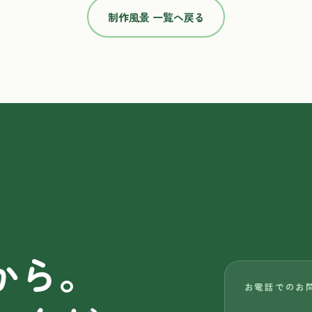
制作風景 一覧へ戻る
から。
お電話でのお