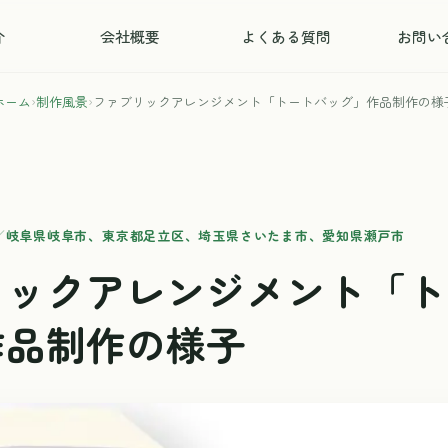
介
会社概要
よくある質問
お問い
ホーム
›
制作風景
›
ファブリックアレンジメント「トートバッグ」作品制作の様
／
岐阜県岐阜市、東京都足立区、埼玉県さいたま市、愛知県瀬戸市
リックアレンジメント「ト
作品制作の様子