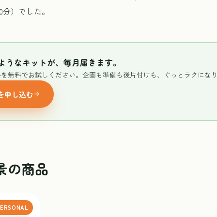
50分）でした。
ようなキットが、毎月届きます。
ルを無料でお試しください。企画も準備も後片付けも、ぐっとラクにな
を申し込む
景の商品
ERSONAL