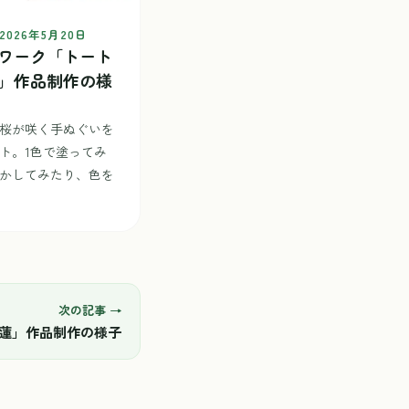
2026年5月20日
ワーク「トート
」作品制作の様
桜が咲く手ぬぐいを
ト。1色で塗ってみ
かしてみたり、色を
次の記事 →
蓮」作品制作の様子