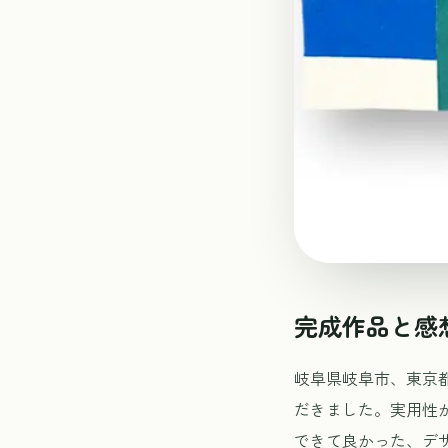
完成作品と感
岐阜県岐阜市、東京
だきました。実用性
できて良かった、デ