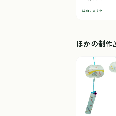
詳細を見る
ほかの制作