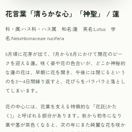
花言葉「清らかな心」「神聖」 / 蓮
科・属:ハス科・ハス属 和名:蓮 英名:Lotus 学
名:Nelumbonaceae nucifera
6月頃に花芽が出て、7月から8月にかけて開花のピー
クを迎える蓮。咲く姿や花の色合いが、どこか神秘的
な蓮の花は、早朝に花を開き、午後には閉じるという
のを3〜4日間繰り返すと、花びらをパラパラと落とし
てしまいます。
花の中心には、花葉を支える特徴的な「花託(かた
く)」と呼ばれる部分があります。秋から初冬になり
葉や茎が茶色くなると、次の年にまた綺麗な花を咲か