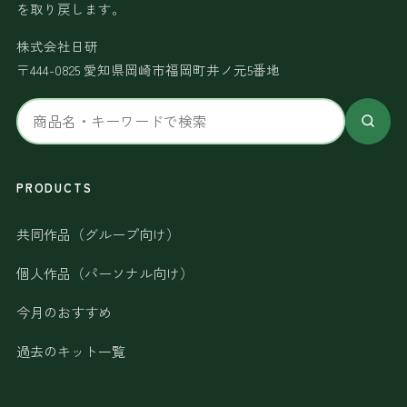
を取り戻します。
株式会社日研
〒444-0825 愛知県岡崎市福岡町井ノ元5番地
サ
イ
ト
内
PRODUCTS
検
共同作品（グループ向け）
索
個人作品（パーソナル向け）
今月のおすすめ
過去のキット一覧