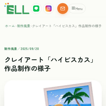
Menu
ホーム
›
制作風景
›
クレイアート「ハイビスカス」作品制作の様子
制作風景
／
2025/09/20
クレイアート「ハイビスカス」
作品制作の様子