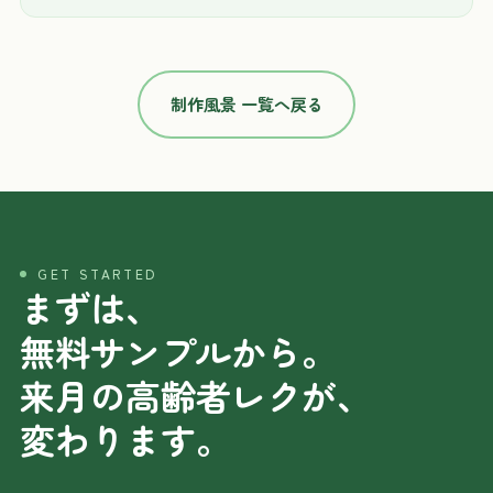
制作風景 一覧へ戻る
GET STARTED
まずは、
無料サンプルから。
来月の高齢者レクが、
変わります。