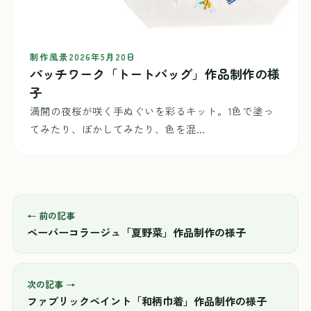
制作風景
2026年5月20日
パッチワーク「トートバッグ」作品制作の様
子
満開の夜桜が咲く手ぬぐいを彩るキット。1色で塗っ
てみたり、ぼかしてみたり、色を混...
← 前の記事
ペーパーコラージュ「夏野菜」作品制作の様子
次の記事 →
ファブリックペイント「和柄巾着」作品制作の様子