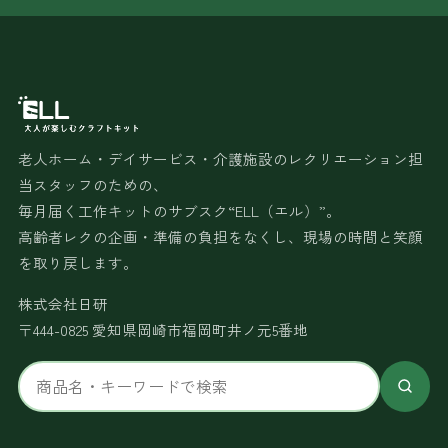
老人ホーム・デイサービス・介護施設のレクリエーション担
当スタッフのための、
毎月届く工作キットのサブスク“ELL（エル）”。
高齢者レクの企画・準備の負担をなくし、現場の時間と笑顔
を取り戻します。
株式会社日研
〒444-0825 愛知県岡崎市福岡町井ノ元5番地
サ
イ
ト