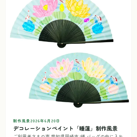
制作風景
2026年6月20日
デコレーションペイント「睡蓮」制作風景
ご利用者さまの声 愛知県岡崎市 I様 バッグの中に入れ