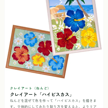
クレイアート（ねんど）
クレイアート「ハイビスカス」
ねんどを混ぜて色を作って「ハイビスカス」を描きま
す。立体的にしてみたり貼り方を変えると、よりリア