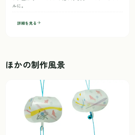
ルに。
詳細を見る
ほかの制作風景