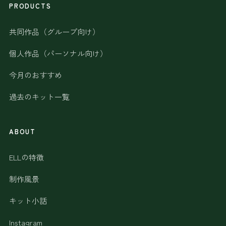
内
PRODUCTS
検
共同作品（グループ向け）
索
個人作品（パーソナル向け）
今月のおすすめ
過去のキット一覧
ABOUT
ELLの特徴
制作風景
キット小話
Instagram