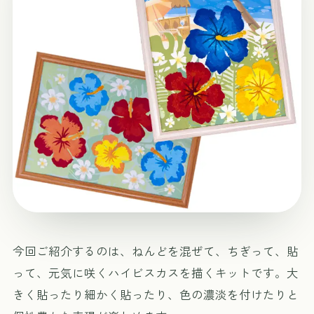
今回ご紹介するのは、ねんどを混ぜて、ちぎって、貼
って、元気に咲くハイビスカスを描くキットです。大
きく貼ったり細かく貼ったり、色の濃淡を付けたりと