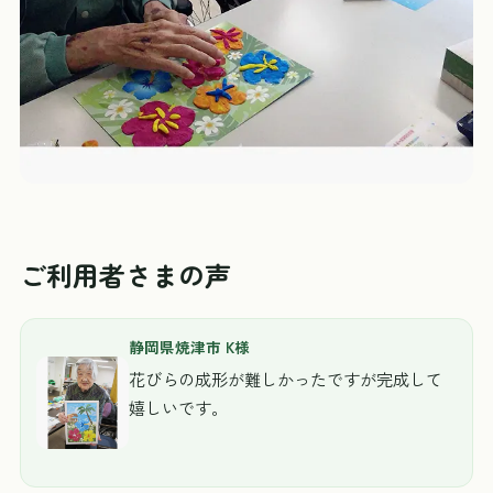
ご利用者さまの声
静岡県焼津市 K様
花びらの成形が難しかったですが完成して
嬉しいです。