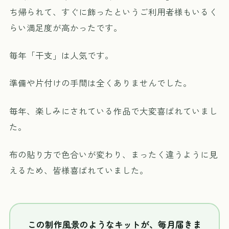
ち帰られて、すぐに飾ったというご利用者様もいるく
らい満足度が高かったです。
毎年「干支」は人気です。
準備や片付けの手間は全くありませんでした。
毎年、楽しみにされている作品で大変喜ばれていまし
た。
布の貼り方で色合いが変わり、まったく違うように見
えるため、皆様喜ばれていました。
この制作風景のようなキットが、毎月届きま