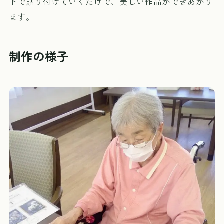
ドで貼り付けていくだけで、美しい作品ができあがり
ます。
制作の様子