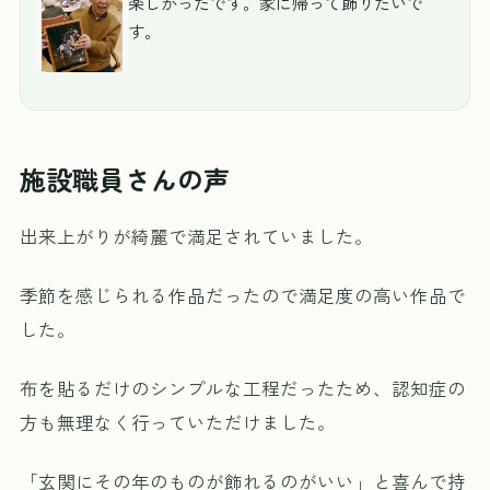
楽しかったです。家に帰って飾りたいで
す。
施設職員さんの声
出来上がりが綺麗で満足されていました。
季節を感じられる作品だったので満足度の高い作品で
した。
布を貼るだけのシンプルな工程だったため、認知症の
方も無理なく行っていただけました。
「玄関にその年のものが飾れるのがいい」と喜んで持