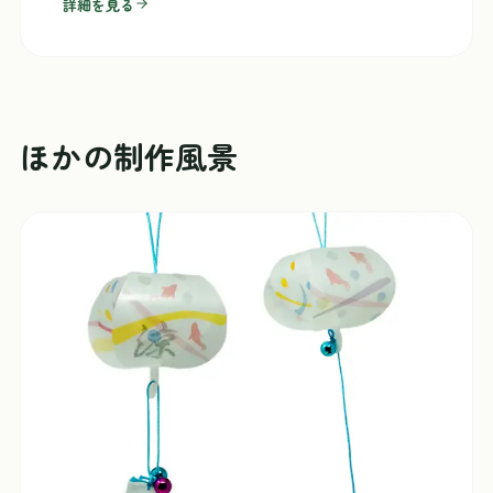
詳細を見る
ほかの制作風景