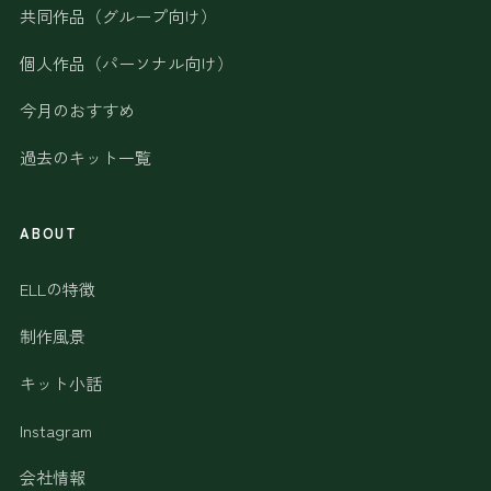
共同作品（グループ向け）
索
個人作品（パーソナル向け）
今月のおすすめ
過去のキット一覧
ABOUT
ELLの特徴
制作風景
キット小話
Instagram
会社情報