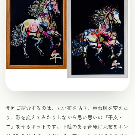
今回ご紹介するのは、丸い布を貼り、重ね順を変えた
り、形を変えてみたりしながら思い思いの『干支・
午』を作るキットです。下絵のある台紙に丸布をボン