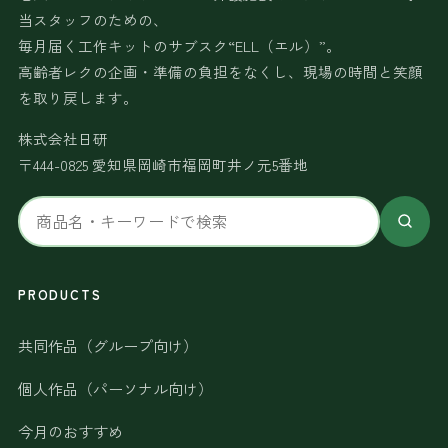
当スタッフのための、
毎月届く工作キットのサブスク“ELL（エル）”。
高齢者レクの企画・準備の負担をなくし、現場の時間と笑顔
を取り戻します。
株式会社日研
〒444-0825 愛知県岡崎市福岡町井ノ元5番地
サ
イ
ト
内
PRODUCTS
検
共同作品（グループ向け）
索
個人作品（パーソナル向け）
今月のおすすめ