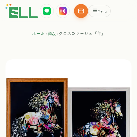
Menu
ホーム
›
商品
›
クロスコラージュ「午」