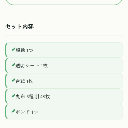
セット内容
額縁 1つ
透明シート 1枚
台紙 1枚
丸布 6種 計48枚
ボンド 1つ