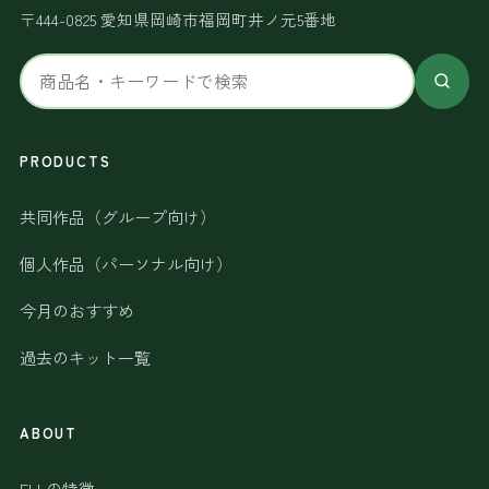
〒444-0825 愛知県岡崎市福岡町井ノ元5番地
サ
イ
ト
内
PRODUCTS
検
共同作品（グループ向け）
索
個人作品（パーソナル向け）
今月のおすすめ
過去のキット一覧
ABOUT
ELLの特徴