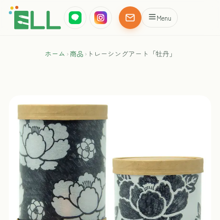
Menu
ホーム
›
商品
›
トレーシングアート「牡丹」