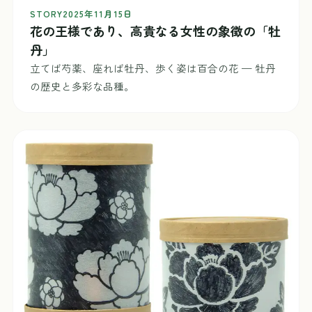
STORY
2025年11月15日
花の王様であり、高貴なる女性の象徴の「牡
丹」
立てば芍薬、座れば牡丹、歩く姿は百合の花 — 牡丹
の歴史と多彩な品種。