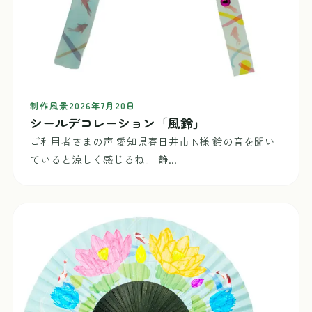
制作風景
2026年7月20日
シールデコレーション「風鈴」
ご利用者さまの声 愛知県春日井市 N様 鈴の音を聞い
ていると涼しく感じるね。 静...