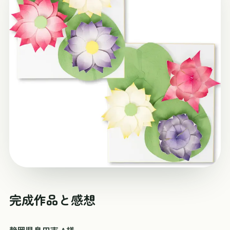
完成作品と感想