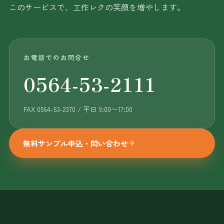
このサービスで、工作レクの笑顔を増やします。
お電話でのお問合せ
0564-53-2111
FAX 0564-53-2370 / 平日 9:00〜17:00
無料サンプル申込・問い合わせ