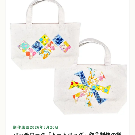
制作風景
2026年5月20日
パッチワーク「トートバッグ」作品制作の様