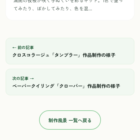
満開の夜桜が咲く手ぬぐいを彩るキット。1色で塗っ
てみたり、ぼかしてみたり、色を混...
← 前の記事
クロスコラージュ「タンブラー」作品制作の様子
次の記事 →
ペーパークイリング「クローバー」作品制作の様子
制作風景 一覧へ戻る