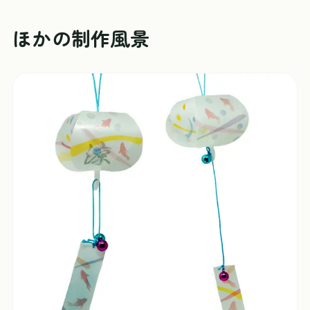
ほかの制作風景