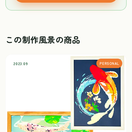
この制作風景の商品
2023.09
PERSONAL