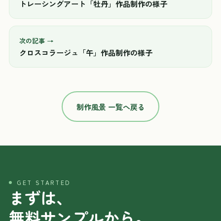
トレーシングアート「牡丹」作品制作の様子
次の記事 →
クロスコラージュ「午」作品制作の様子
制作風景 一覧へ戻る
GET STARTED
まずは、
無料サンプルから。