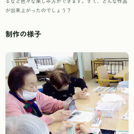
るなど色々な楽しみ方ができます。さて、どんな作品
が出来上がったのでしょう？
制作の様子